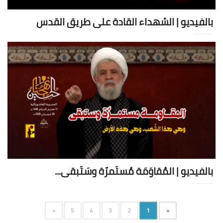
بالفيديو | الشهداء القادة على طريق القدس
بالفيديو | المُقاوَمَة مُستَمرّة وسَتَبقى...
»
5
4
3
2
1
«