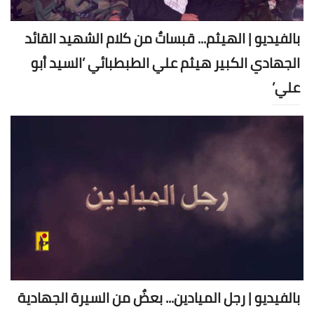
بالفيديو | الهيثم... قبساتٌ من كلام الشهيد القائد
الجهادي الكبير هيثم علي الطبطبائي ’السيد أبو
علي’
بالفيديو | رجل الميادين... بعضٌ من السيرة الجهادية