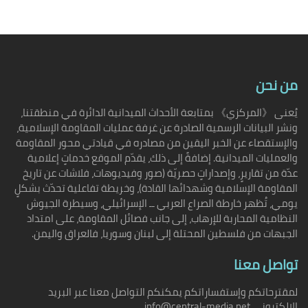
من نحن
يُعنى 《المركزي》 بمتابعة الأحداث الميدانية الدائرة في منطقتنا،
ونشر البيانات الرسمية الصادرة عن غرفة عمليات المقاومة الإسلامية،
والإستقصاء عن الخبر اليقين من مصادره في قيادتي محور المقاومة
والعمليات الميدانية. إضافةً إلى ذلك، يقدّم الموقع خدماتٍ إعلامية
عدّة من تقاريرٍ، وإصداراتٍ حصريّة (صور وفيديوهات، فلاشات عن تاريخ
المقاومة الإسلامية وشهدائها القادة)، وخريطة تفاعلية تحدّث بشكلٍ
يومي، تُظهر خارطة الصراع العربي ــ الإسرائيلي، وسيطرة الجيوش
النظامية المحاربة للإرهاب، إلى جانب فصائل المقاومة، على امتداد
الجبهات من فلسطين المحتلة إلى لبنان وسوريا، فالعراق واليمن.
تواصل معنا
لمقترحاتكم وإستفساراتكم يمكنكم التواصل معنا عبر البريد
الإلكتروني info@central-media.net