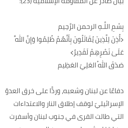
بيان صادر عن المقاومة الإسلامية (23):‏
بِسْمِ اللَّـهِ الرحمن الرَّحِيم
‏﴿أُذِنَ لِلَّذِينَ يُقَاتَلُونَ بِأَنَّهُمْ ظُلِمُوا وَإِنَّ اللَّهَ
عَلَىٰ نَصْرِهِمْ لَقَدِيرٌ﴾‏
صَدَقَ اللهُ العَلِيّ العَظِيم
دفاعًا عن لبنان وشعبه، وردًّا على خرق العدوّ
الإسرائيليّ لوقف إطلاق النار والاعتداءات
التي طالت القرى في جنوب لبنان وأسفرت