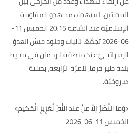
عن ارتقاء شهداء وعدد من الجرحى بين
المدنيّين، استهدف مجاهدو المقاومة
الإسلاميّة عند السّاعة 20:15 الخميس 11-
06-2026 تجمّعًا لآليات وجنود جيش العدوّ
الإسرائيليّ عند منطقة الرجمان في محيط
بلدة طير حرفا، للمرّة الرّابعة، بصلية
صاروخيّة.
﴿وَمَا النَّصْرُ إِلاَّ مِنْ عِندِ اللّهِ الْعَزِيزِ الْحَكِيم﴾‏
الخميس 11-06-2026‏