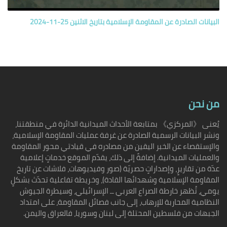
البيانات الصادرة عن المقاومة الإسلامية بتاريخ الاثنين 25-11-2024
من نحن
يُعنى 《المركزي》 بمتابعة الأحداث الميدانية الدائرة في منطقتنا،
ونشر البيانات الرسمية الصادرة عن غرفة عمليات المقاومة الإسلامية،
والإستقصاء عن الخبر اليقين من مصادره في قيادتي محور المقاومة
والعمليات الميدانية. إضافةً إلى ذلك، يقدّم الموقع خدماتٍ إعلامية
عدّة من تقاريرٍ، وإصداراتٍ حصريّة (صور وفيديوهات، فلاشات عن تاريخ
المقاومة الإسلامية وشهدائها القادة)، وخريطة تفاعلية تحدّث بشكلٍ
يومي، تُظهر خارطة الصراع العربي ــ الإسرائيلي، وسيطرة الجيوش
النظامية المحاربة للإرهاب، إلى جانب فصائل المقاومة، على امتداد
الجبهات من فلسطين المحتلة إلى لبنان وسوريا، فالعراق واليمن.