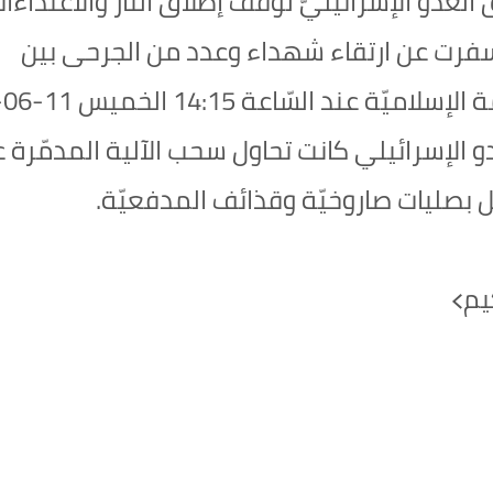
 العدوّ الإسرائيليّ لوقف إطلاق النار والاعتداءا
سفرت عن ارتقاء شهداء وعدد من الجرحى بين
المدنيّين، استهدف مجا
لعدو الإسرائيلي كانت تحاول سحب الآلية المدمّرة 
بصليات صاروخيّة وقذائف المدفعيّة.
كِيم﴾‏