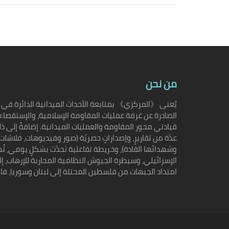
من نحن
يُعنى 《المركزي》 بمتابعة الأحداث الميدانية الدائرة في م
الصادرة عن غرفة عمليات المقاومة الإسلامية، والإستقصاء
قيادتي محور المقاومة والعمليات الميدانية. إضافةً إلى ذل
عدّة من تقاريرٍ، وإصداراتٍ حصريّة (صور وفيديوهات، فلاشات
وشهدائها القادة)، وخريطة تفاعلية تحدّث بشكلٍ يومي، تُظ
الإسرائيلي، وسيطرة الجيوش النظامية المحاربة للإرهاب، 
امتداد الجبهات من فلسطين المحتلة إلى لبنان وسوريا، فال