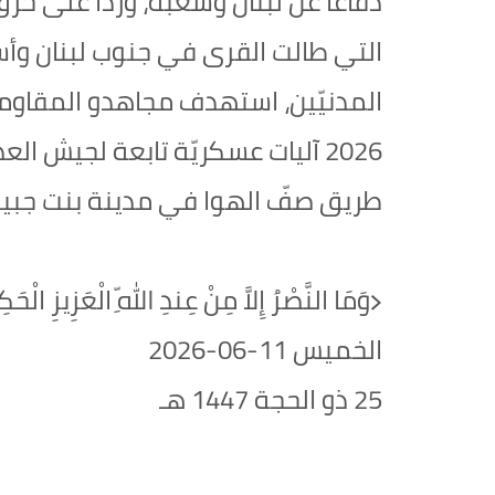
دفاعًا عن لبنان وشعبه، وردًّا على خرق
التي طالت القرى في جنوب لبنان وأ
2026 آليات عسكريّة تابعة لجيش ا
طريق صفّ الهوا في مدينة بنت جبيل 
﴿وَمَا النَّصْرُ إِلاَّ مِنْ عِندِ اللّهِ الْعَزِيزِ الْحَ
الخميس 11-06-2026‏
25 ذو الحجة 1447 هـ