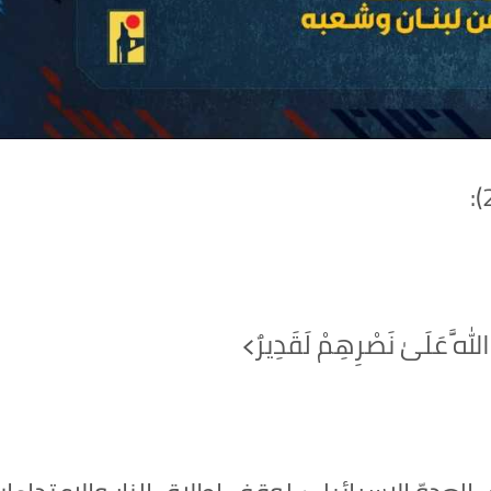
َ اللَّهَ عَلَىٰ نَصْرِهِمْ لَقَدِيرٌ﴾‏