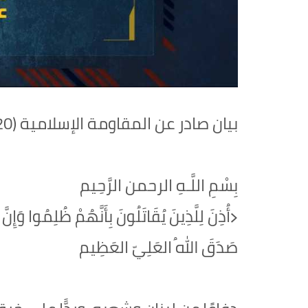
بيان صادر عن المقاومة الإسلامية (20):‏
بِسْمِ اللَّـهِ الرحمن الرَّحِيم
‏﴿أُذِنَ لِلَّذِينَ يُقَاتَلُونَ بِأَنَّهُمْ ظُلِمُوا وَإِنّ
صَدَقَ اللهُ العَلِيّ العَظِيم