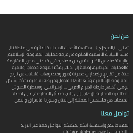
من نحن
يُعنى 《المركزي》 بمتابعة الأحداث الميدانية الدائرة في منطقتنا،
ونشر البيانات الرسمية الصادرة عن غرفة عمليات المقاومة الإسلامية،
والإستقصاء عن الخبر اليقين من مصادره في قيادتي محور المقاومة
والعمليات الميدانية. إضافةً إلى ذلك، يقدّم الموقع خدماتٍ إعلامية
عدّة من تقاريرٍ، وإصداراتٍ حصريّة (صور وفيديوهات، فلاشات عن تاريخ
المقاومة الإسلامية وشهدائها القادة)، وخريطة تفاعلية تحدّث بشكلٍ
يومي، تُظهر خارطة الصراع العربي ــ الإسرائيلي، وسيطرة الجيوش
النظامية المحاربة للإرهاب، إلى جانب فصائل المقاومة، على امتداد
الجبهات من فلسطين المحتلة إلى لبنان وسوريا، فالعراق واليمن.
تواصل معنا
لمقترحاتكم وإستفساراتكم يمكنكم التواصل معنا عبر البريد
الإلكتروني info@central-media.net