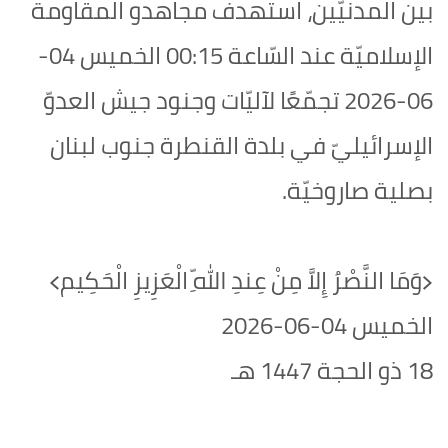
بين المدنيّين، استهدف مجاهدو المقاومة
الإسلاميّة عند السّاعة 00:15 الخميس 04-
06-2026‏ تجمّعًا لآليّات وجنود جيش العدوّ
الإسرائيليّ في بلدة القنطرة جنوب لبنان
بصلية صاروخيّة.
﴿وَمَا النَّصْرُ إِلاَّ مِنْ عِندِ اللّهِ الْعَزِيزِ الْحَكِيم﴾‏
الخميس 04-06-2026‏
18 ذو الحجة 1447 هـ