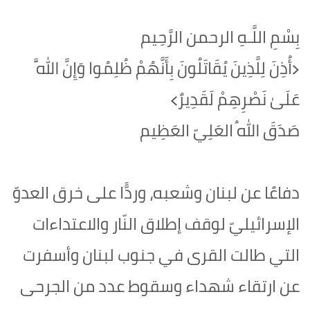
بِسْمِ اللَّـهِ الرحمن الرَّحِيم
‏﴿أُذِنَ لِلَّذِينَ يُقَاتَلُونَ بِأَنَّهُمْ ظُلِمُوا وَإِنَّ اللَّهَ
عَلَىٰ نَصْرِهِمْ لَقَدِيرٌ﴾‏
صَدَقَ اللهُ العَلِيّ العَظِيم
دفاعًا عن لبنان وشعبه، وردًّا على خرق العدوّ
الإسرائيليّ لوقف إطلاق النّار والاعتداءات
التي طالت القرى في جنوب لبنان وأسفرت
عن ارتقاء شهداء وسقوط عدد من الجرحى