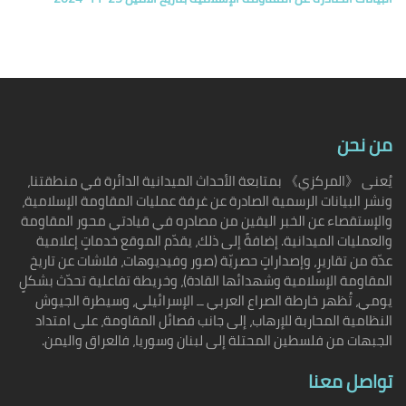
من نحن
يُعنى 《المركزي》 بمتابعة الأحداث الميدانية الدائرة في منطقتنا،
ونشر البيانات الرسمية الصادرة عن غرفة عمليات المقاومة الإسلامية،
والإستقصاء عن الخبر اليقين من مصادره في قيادتي محور المقاومة
والعمليات الميدانية. إضافةً إلى ذلك، يقدّم الموقع خدماتٍ إعلامية
عدّة من تقاريرٍ، وإصداراتٍ حصريّة (صور وفيديوهات، فلاشات عن تاريخ
المقاومة الإسلامية وشهدائها القادة)، وخريطة تفاعلية تحدّث بشكلٍ
يومي، تُظهر خارطة الصراع العربي ــ الإسرائيلي، وسيطرة الجيوش
النظامية المحاربة للإرهاب، إلى جانب فصائل المقاومة، على امتداد
الجبهات من فلسطين المحتلة إلى لبنان وسوريا، فالعراق واليمن.
تواصل معنا