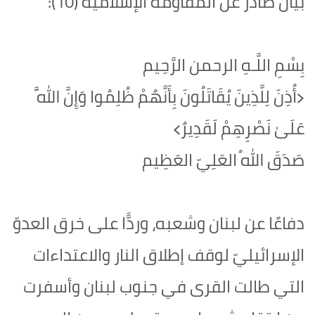
بيان صادر عن المقاومة الإسلامية (10):
بِسْمِ اللَّـهِ الرحمن الرَّحِيم
‏﴿أُذِنَ لِلَّذِينَ يُقَاتَلُونَ بِأَنَّهُمْ ظُلِمُوا وَإِنَّ اللَّهَ
عَلَىٰ نَصْرِهِمْ لَقَدِيرٌ﴾‏
صَدَقَ اللهُ العَلِيّ العَظِيم
دفاعًا عن لبنان وشعبه، وردًّا على خرق العدوّ
الإسرائيليّ لوقف إطلاق النار والاعتداءات
التي طالت القرى في جنوب لبنان وأسفرت