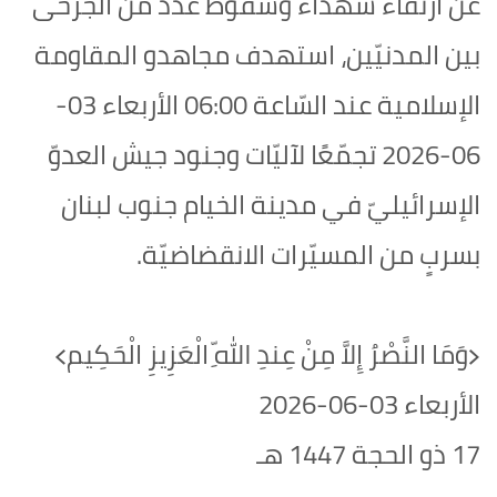
عن ارتقاء شهداء وسقوط عدد من الجرحى
بين المدنيّين، استهدف مجاهدو المقاومة
الإسلامية عند السّاعة 06:00 الأربعاء 03-
06-2026‏ تجمّعًا لآليّات وجنود جيش العدوّ
الإسرائيليّ في مدينة الخيام جنوب لبنان
بسربٍ من المسيّرات الانقضاضيّة.
﴿وَمَا النَّصْرُ إِلاَّ مِنْ عِندِ اللّهِ الْعَزِيزِ الْحَكِيم﴾‏
الأربعاء 03-06-2026‏
17 ذو الحجة 1447 هـ