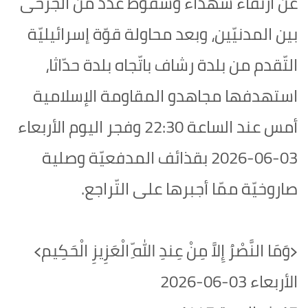
عن ارتقاء شهداء وسقوط عدد من الجرحى
بين المدنيّين، وبعد محاولة قوّة إسرائيليّة
التّقدم من بلدة رشاف باتّجاه بلدة حدّاثا،
استهدفها مجاهدو المقاومة الإسلامية
أمس عند الساعة 22:30 وفجر اليوم الأربعاء
03-06-2026 بقذائف المدفعيّة وصلية
صاروخيّة ممّا أجبرها على التّراجع.
﴿وَمَا النَّصْرُ إِلاَّ مِنْ عِندِ اللّهِ الْعَزِيزِ الْحَكِيم﴾‏
الأربعاء 03-06-2026‏