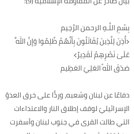
بيان صادر عن المقاومة الإسلامية (9):
بِسْمِ اللَّـهِ الرحمن الرَّحِيم
‏﴿أُذِنَ لِلَّذِينَ يُقَاتَلُونَ بِأَنَّهُمْ ظُلِمُوا وَإِنَّ اللَّهَ
عَلَىٰ نَصْرِهِمْ لَقَدِيرٌ﴾‏
صَدَقَ اللهُ العَلِيّ العَظِيم
دفاعًا عن لبنان وشعبه، وردًّا على خرق العدوّ
الإسرائيليّ لوقف إطلاق النار والاعتداءات
التي طالت القرى في جنوب لبنان وأسفرت