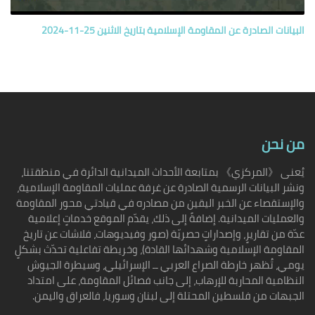
البيانات الصادرة عن المقاومة الإسلامية بتاريخ الاثنين 25-11-2024
من نحن
يُعنى 《المركزي》 بمتابعة الأحداث الميدانية الدائرة في منطقتنا،
ونشر البيانات الرسمية الصادرة عن غرفة عمليات المقاومة الإسلامية،
والإستقصاء عن الخبر اليقين من مصادره في قيادتي محور المقاومة
والعمليات الميدانية. إضافةً إلى ذلك، يقدّم الموقع خدماتٍ إعلامية
عدّة من تقاريرٍ، وإصداراتٍ حصريّة (صور وفيديوهات، فلاشات عن تاريخ
المقاومة الإسلامية وشهدائها القادة)، وخريطة تفاعلية تحدّث بشكلٍ
يومي، تُظهر خارطة الصراع العربي ــ الإسرائيلي، وسيطرة الجيوش
النظامية المحاربة للإرهاب، إلى جانب فصائل المقاومة، على امتداد
الجبهات من فلسطين المحتلة إلى لبنان وسوريا، فالعراق واليمن.