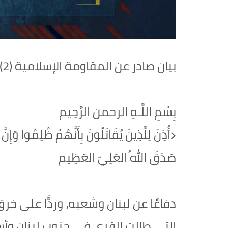
بيان صادر عن المقاومة الإسلامية (2):
بِسْمِ اللَّـهِ الرحمن الرَّحِيم
‏﴿أُذِنَ لِلَّذِينَ يُقَاتَلُونَ بِأَنَّهُمْ ظُلِمُوا وَإِنّ
صَدَقَ اللهُ العَلِيّ العَظِيم
دفاعًا عن لبنان وشعبه، وردًّا على خرق
التي طالت القرى في جنوب لبنان وأ