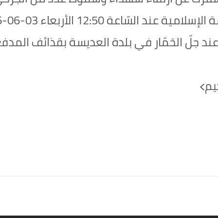
عند جلّ الحَمّار في بلدة العديسة بقذائف المدفع
كِيم﴾‏