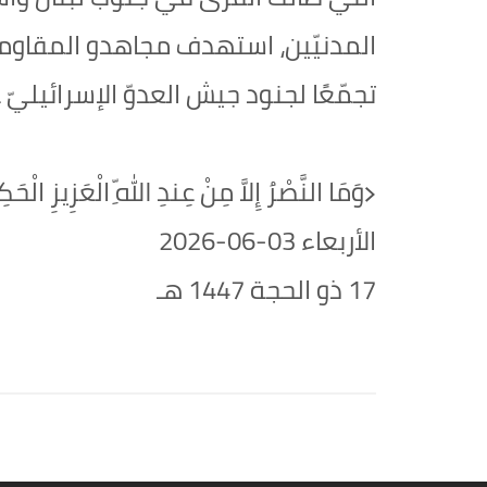
تجمّعًا لجنود جيش العدوّ الإسرائيليّ 
﴿وَمَا النَّصْرُ إِلاَّ مِنْ عِندِ اللّهِ الْعَزِيزِ الْحَ
الأربعاء 03-06-2026‏
17 ذو الحجة 1447 هـ