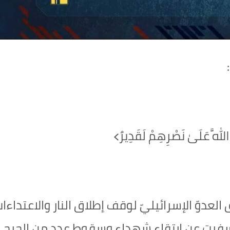
َ اللَّهَ عَلَىٰ نَصْرِهِمْ لَقَدِيرٌ﴾‏
 العدوّ الإسرائيليّ لوقف إطلاق النار والاعتداءا
سفرت عن ارتقاء شهداء وسقوط عدد من الجرحى