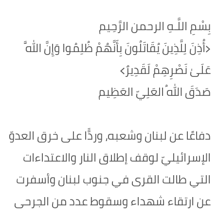
بِسْمِ اللَّـهِ الرحمن الرَّحِيم
‏﴿أُذِنَ لِلَّذِينَ يُقَاتَلُونَ بِأَنَّهُمْ ظُلِمُوا وَإِنَّ اللَّهَ
عَلَىٰ نَصْرِهِمْ لَقَدِيرٌ﴾‏
صَدَقَ اللهُ العَلِيّ العَظِيم
دفاعًا عن لبنان وشعبه، وردًّا على خرق العدوّ
الإسرائيليّ لوقف إطلاق النار والاعتداءات
التي طالت القرى في جنوب لبنان وأسفرت
عن ارتقاء شهداء وسقوط عدد من الجرحى