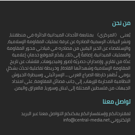
من نحن
يُعنى 《المركزي》 بمتابعة الأحداث الميدانية الدائرة في منطقتنا،
ونشر البيانات الرسمية الصادرة عن غرفة عمليات المقاومة الإسلامية،
والإستقصاء عن الخبر اليقين من مصادره في قيادتي محور المقاومة
والعمليات الميدانية. إضافةً إلى ذلك، يقدّم الموقع خدماتٍ إعلامية
عدّة من تقاريرٍ، وإصداراتٍ حصريّة (صور وفيديوهات، فلاشات عن تاريخ
المقاومة الإسلامية وشهدائها القادة)، وخريطة تفاعلية تحدّث بشكلٍ
يومي، تُظهر خارطة الصراع العربي ــ الإسرائيلي، وسيطرة الجيوش
النظامية المحاربة للإرهاب، إلى جانب فصائل المقاومة، على امتداد
الجبهات من فلسطين المحتلة إلى لبنان وسوريا، فالعراق واليمن.
تواصل معنا
لمقترحاتكم وإستفساراتكم يمكنكم التواصل معنا عبر البريد
الإلكتروني info@central-media.net