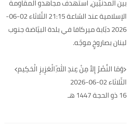
بين المدنيّين، استهدف مجاهدو المقاومة
الإسلامية عند السّاعة 21:15 الثّلاثاء 02-06-
2026‏ دبّابة ميركافا في بلدة البيّاضة جنوب
لبنان بصاروخٍ موجّه.
﴿وَمَا النَّصْرُ إِلاَّ مِنْ عِندِ اللّهِ الْعَزِيزِ الْحَكِيم﴾‏
الثّلاثاء 02-06-2026‏
16 ذو الحجة 1447 هـ