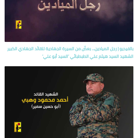
بالفيديو | رجل الميادين... بعضٌ من السيرة الجهادية للقائد الجهادي الكبير
الشهيد السيد هيثم علي الطبطبائي ’السيد أبو علي’