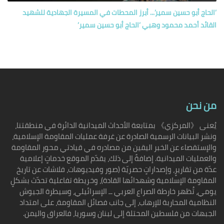
’الحاج أبو حسين سمير’... أبرز المحطات في المسيرة الجهادية للشهيد
القائد أحمد محمود وهبي ’الحاج أبو حسين سمير’
من نحن
يُعنى 《المركزي》 بمتابعة الأحداث الميدانية الدائرة في منطقتنا،
ونشر البيانات الرسمية الصادرة عن غرفة عمليات المقاومة الإسلامية،
والإستقصاء عن الخبر اليقين من مصادره في قيادتي محور المقاومة
والعمليات الميدانية. إضافةً إلى ذلك، يقدّم الموقع خدماتٍ إعلامية
عدّة من تقاريرٍ، وإصداراتٍ حصريّة (صور وفيديوهات، فلاشات عن تاريخ
المقاومة الإسلامية وشهدائها القادة)، وخريطة تفاعلية تحدّث بشكلٍ
يومي، تُظهر خارطة الصراع العربي ــ الإسرائيلي، وسيطرة الجيوش
النظامية المحاربة للإرهاب، إلى جانب فصائل المقاومة، على امتداد
الجبهات من فلسطين المحتلة إلى لبنان وسوريا، فالعراق واليمن.