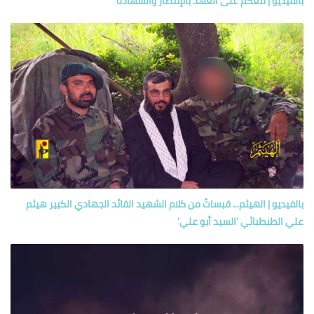
بالفيديو | معكم على العهد بالإنتصار والشهادة
بالفيديو | الهيثم... قبساتٌ من كلام الشهيد القائد الجهادي الكبير هيثم
علي الطبطبائي ’السيد أبو علي’