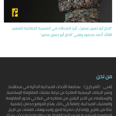
’الحاج أبو حسين سمير’... أبرز المحطات في المسيرة الجهادية للشهيد
القائد أحمد محمود وهبي ’الحاج أبو حسين سمير’
من نحن
يُعنى 《المركزي》 بمتابعة الأحداث الميدانية الدائرة في منطقتنا،
ونشر البيانات الرسمية الصادرة عن غرفة عمليات المقاومة الإسلامية،
والإستقصاء عن الخبر اليقين من مصادره في قيادتي محور المقاومة
والعمليات الميدانية. إضافةً إلى ذلك، يقدّم الموقع خدماتٍ إعلامية
عدّة من تقاريرٍ، وإصداراتٍ حصريّة (صور وفيديوهات، فلاشات عن تاريخ
المقاومة الإسلامية وشهدائها القادة)، وخريطة تفاعلية تحدّث بشكلٍ