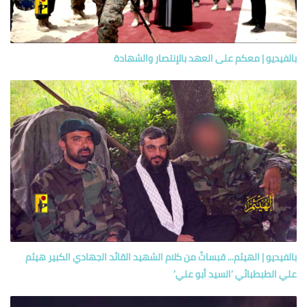
بالفيديو | معكم على العهد بالإنتصار والشهادة
بالفيديو | الهيثم... قبساتٌ من كلام الشهيد القائد الجهادي الكبير هيثم
علي الطبطبائي ’السيد أبو علي’