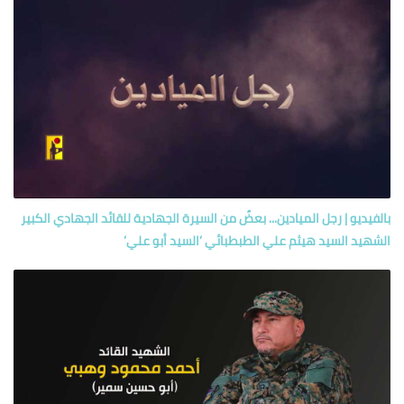
بالفيديو | رجل الميادين... بعضٌ من السيرة الجهادية للقائد الجهادي الكبير
الشهيد السيد هيثم علي الطبطبائي ’السيد أبو علي’