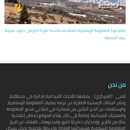
بالفيديو | المقاومة الإسلامية تستهدف قاعدة ’طيرة الكرمل’ جنوب مدينة
حيفا المحتلة
من نحن
يُعنى 《المركزي》 بمتابعة الأحداث الميدانية الدائرة في منطقتنا،
ونشر البيانات الرسمية الصادرة عن غرفة عمليات المقاومة الإسلامية،
والإستقصاء عن الخبر اليقين من مصادره في قيادتي محور المقاومة
والعمليات الميدانية. إضافةً إلى ذلك، يقدّم الموقع خدماتٍ إعلامية
عدّة من تقاريرٍ، وإصداراتٍ حصريّة (صور وفيديوهات، فلاشات عن تاريخ
المقاومة الإسلامية وشهدائها القادة)، وخريطة تفاعلية تحدّث بشكلٍ