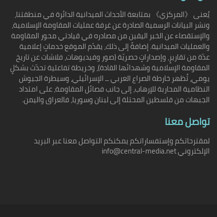
يُعنى 《المركزي》 بمتابعة الأحداث الميدانية الدائرة في منطقتنا،
ونشر البيانات الرسمية الصادرة عن غرفة عمليات المقاومة الإسلامية،
والإستقصاء عن الخبر اليقين من مصادره في قيادتي محور المقاومة
والعمليات الميدانية. إضافةً إلى ذلك، يقدّم الموقع خدماتٍ إعلامية
عدّة من تقاريرٍ، وإصداراتٍ حصريّة (صور وفيديوهات، فلاشات عن تاريخ
المقاومة الإسلامية وشهدائها القادة)، وخريطة تفاعلية تحدّث بشكلٍ
يومي، تُظهر خارطة الصراع العربي ــ الإسرائيلي، وسيطرة الجيوش
النظامية المحاربة للإرهاب، إلى جانب فصائل المقاومة، على امتداد
الجبهات من فلسطين المحتلة إلى لبنان وسوريا، فالعراق واليمن.
تواصل معنا
لمقترحاتكم وإستفساراتكم يمكنكم التواصل معنا عبر البريد
الإلكتروني info@central-media.net