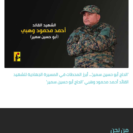
’الحاج أبو حسين سمير’... أبرز المحطات في المسيرة الجهادية للشهيد
القائد أحمد محمود وهبي ’الحاج أبو حسين سمير’
من نحن