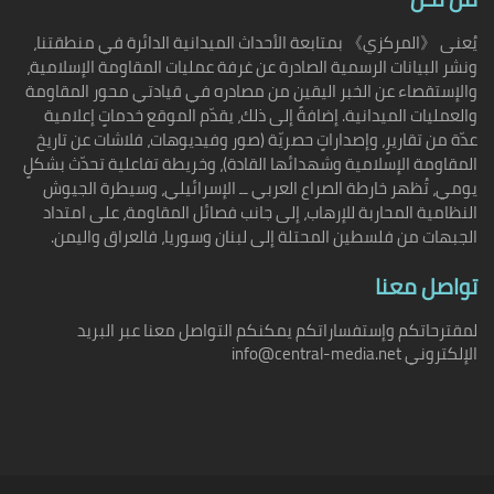
يُعنى 《المركزي》 بمتابعة الأحداث الميدانية الدائرة في منطقتنا،
ونشر البيانات الرسمية الصادرة عن غرفة عمليات المقاومة الإسلامية،
والإستقصاء عن الخبر اليقين من مصادره في قيادتي محور المقاومة
والعمليات الميدانية. إضافةً إلى ذلك، يقدّم الموقع خدماتٍ إعلامية
عدّة من تقاريرٍ، وإصداراتٍ حصريّة (صور وفيديوهات، فلاشات عن تاريخ
المقاومة الإسلامية وشهدائها القادة)، وخريطة تفاعلية تحدّث بشكلٍ
يومي، تُظهر خارطة الصراع العربي ــ الإسرائيلي، وسيطرة الجيوش
النظامية المحاربة للإرهاب، إلى جانب فصائل المقاومة، على امتداد
الجبهات من فلسطين المحتلة إلى لبنان وسوريا، فالعراق واليمن.
تواصل معنا
لمقترحاتكم وإستفساراتكم يمكنكم التواصل معنا عبر البريد
الإلكتروني info@central-media.net